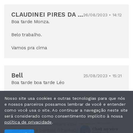
CLAUDINEI PIRES DA SILVA
26/08/2023 • 14:12
Boa tarde Monza.
Belo trabalho.
Vamos pra cima
Bell
25/08/2023 • 15:21
Boa tarde boa tarde Léo
Nosso site usa cookies e outras tecnologias para que nós
e nossos parceiros possamos lembrar de você e entender
Anderson De jesus reis
como você usa o site. Ao continuar a navegação neste site
19/08/2023 • 16:21
será considerado como consentimento implícito à nossa
Iae big big fala aí
política de privacidade
.
Claudiene reis manicure aqui na nova Brasília
Chat ao vivo
telefone pra contato 073999037163