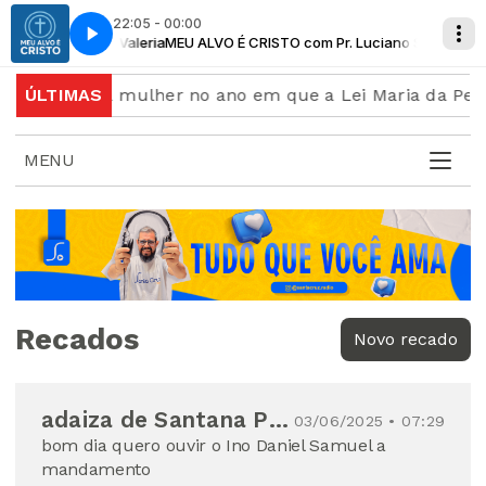
22:05 - 00:00
ª. Kátia Valeria
MEU ALVO É CRISTO com Pr. Luciano Santos & Prª. Kátia 
contra a mulher no ano em que a Lei Maria da Penha com
ÚLTIMAS
MENU
Recados
Novo recado
adaiza de Santana Pereira
03/06/2025 • 07:29
bom dia quero ouvir o Ino Daniel Samuel a
mandamento