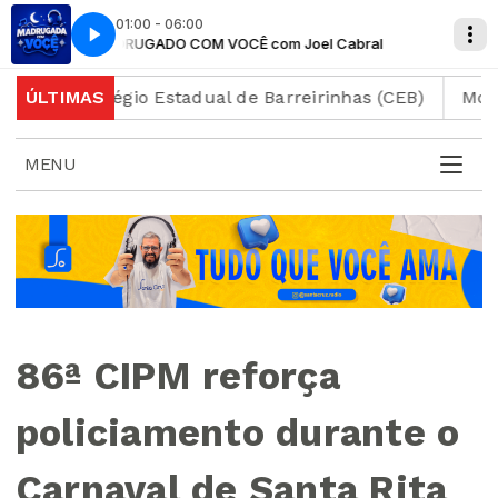
01:00 - 06:00
MADRUGADO COM VOCÊ com Joel Cabral
MADRUGAD
 Colégio Estadual de Barreirinhas (CEB)
ÚLTIMAS
Motociclista
MENU
86ª CIPM reforça
policiamento durante o
Carnaval de Santa Rita