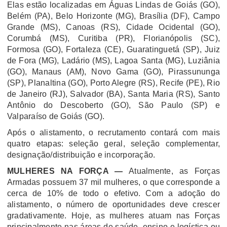
Elas estão localizadas em Águas Lindas de Goiás (GO),
Belém (PA), Belo Horizonte (MG), Brasília (DF), Campo
Grande (MS), Canoas (RS), Cidade Ocidental (GO),
Corumbá (MS), Curitiba (PR), Florianópolis (SC),
Formosa (GO), Fortaleza (CE), Guaratinguetá (SP), Juiz
de Fora (MG), Ladário (MS), Lagoa Santa (MG), Luziânia
(GO), Manaus (AM), Novo Gama (GO), Pirassununga
(SP), Planaltina (GO), Porto Alegre (RS), Recife (PE), Rio
de Janeiro (RJ), Salvador (BA), Santa Maria (RS), Santo
Antônio do Descoberto (GO), São Paulo (SP) e
Valparaíso de Goiás (GO).
Após o alistamento, o recrutamento contará com mais
quatro etapas: seleção geral, seleção complementar,
designação/distribuição e incorporação.
MULHERES NA FORÇA —
Atualmente, as Forças
Armadas possuem 37 mil mulheres, o que corresponde a
cerca de 10% de todo o efetivo. Com a adoção do
alistamento, o número de oportunidades deve crescer
gradativamente. Hoje, as mulheres atuam nas Forças
principalmente nas áreas de saúde, ensino e logística ou