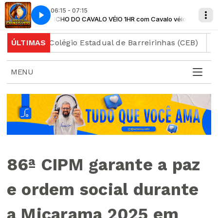
06:15 - 07:15
lo véio
RANCHO DO CAVALO VÉIO 1HR com Cavalo véio
te ao Colégio Estadual de Barreirinhas (CEB)
ÚLTIMAS
Motocic
MENU
86ª CIPM garante a paz
e ordem social durante
a Micarama 2025 em