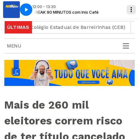
12:00 - 13:30
NOBREAK 90 MINUTOS com Inis Café
NOBREAK 
e ao Colégio Estadual de Barreirinhas (CEB)
ÚLTIMAS
Motocicl
MENU
Mais de 260 mil
eleitores correm risco
de ter título cancelado