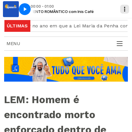
00:00 - 01:00
MOMENTO ROMÂNTICO com Inis Café
MOMENTO R
ulher no ano em que a Lei Maria da Penha completa 20 
ÚLTIMAS
MENU
LEM: Homem é
encontrado morto
enforcado dentro de