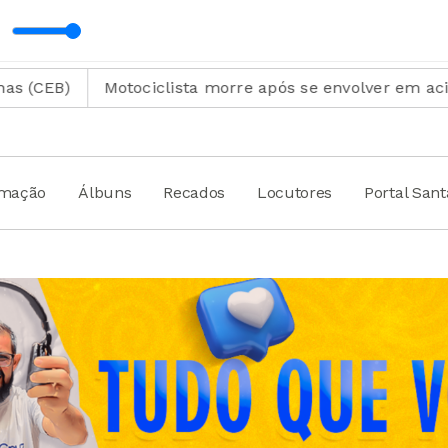
REAK 90 MINUTOS com Inis Café
Motociclista morre após se envolver em acidente na es
amação
Álbuns
Recados
Locutores
Portal San