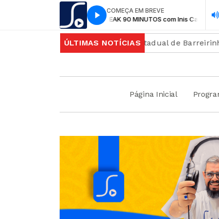
COMEÇA EM BREVE
NOBREAK 90 MINUTOS com Inis Café
NOB
a em frente ao Colégio Estadual de Barreirinhas (CEB)
ÚLTIMAS NOTÍCIAS
Página Inicial
Progr