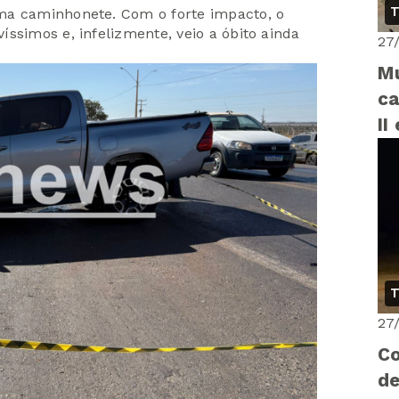
T
ma caminhonete. Com o forte impacto, o
ssimos e, infelizmente, veio a óbito ainda
27
Mu
ca
II
T
27
Co
de