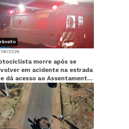
rânsito
/08/2026
tociclista morre após se
volver em acidente na estrada
e dá acesso ao Assentamento
lla III entre LEM e Barreiras