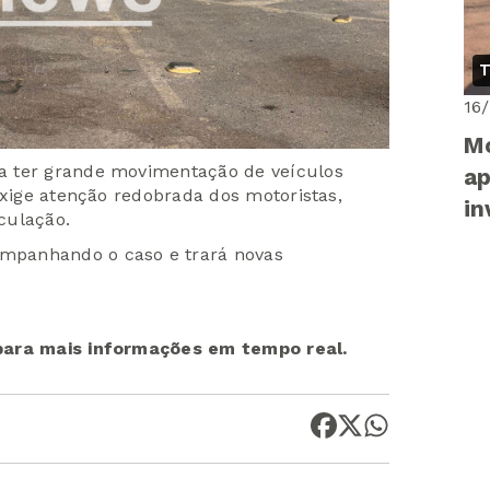
T
16
Mo
a ter grande movimentação de veículos
ap
exige atenção redobrada dos motoristas,
in
culação.
Ca
mpanhando o caso e trará novas
 para mais informações em tempo real.