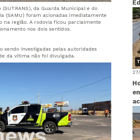
E
o (SUTRANS), da Guarda Municipal e do
cia (SAMU) foram acionadas imediatamente
o na região. A rodovia ficou parcialmente
ionamento nos dois sentidos.
ão sendo investigadas pelas autoridades
e da vítima não foi divulgada.
T
27
H
em
ac
em