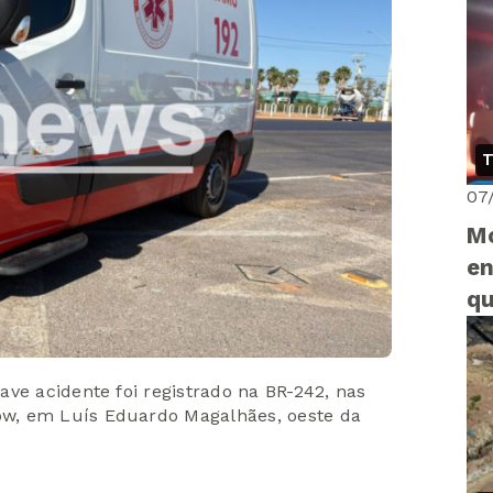
T
07
Mo
en
qu
Vi
ve acidente foi registrado na BR-242, nas
w, em Luís Eduardo Magalhães, oeste da