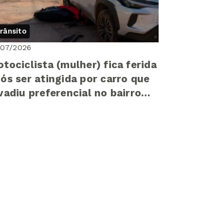
rânsito
/07/2026
tociclista (mulher) fica ferida
ós ser atingida por carro que
vadiu preferencial no bairro
mpos Elíseos