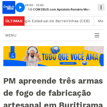
09:00 - 12:00
CONEXÃO COM DEUS com Apóstolo Romário Moreira
CONE
ao Colégio Estadual de Barreirinhas (CEB)
ÚLTIMAS
Motociclis
MENU
PM apreende três armas
de fogo de fabricação
artesanal em Buritirama