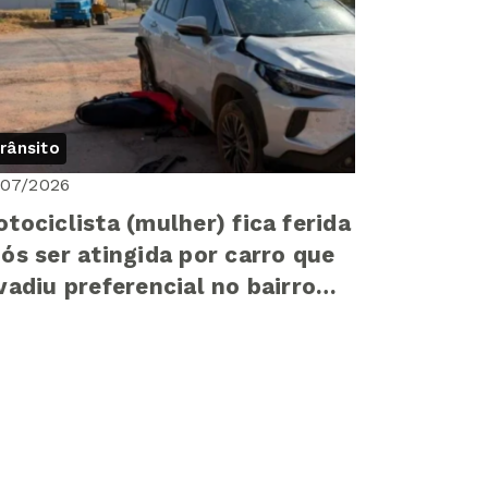
rânsito
/07/2026
tociclista (mulher) fica ferida
ós ser atingida por carro que
vadiu preferencial no bairro
mpos Elíseos