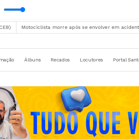
MADRUGADO COM VOCÊ com Joel Cabral
tociclista morre após se envolver em acidente na estra
amação
Álbuns
Recados
Locutores
Portal San