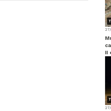
T
27
Mu
ca
II
T
27