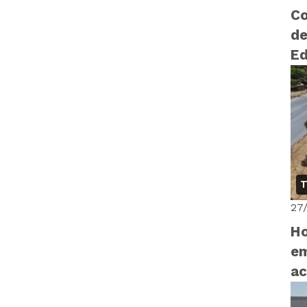
Co
de
E
T
27
H
em
ac
em