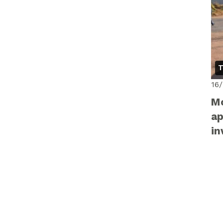
T
16
Mo
ap
in
Ca