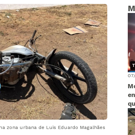
M
T
07
Mo
en
qu
Vi
 na zona urbana de Luis Eduardo Magalhães