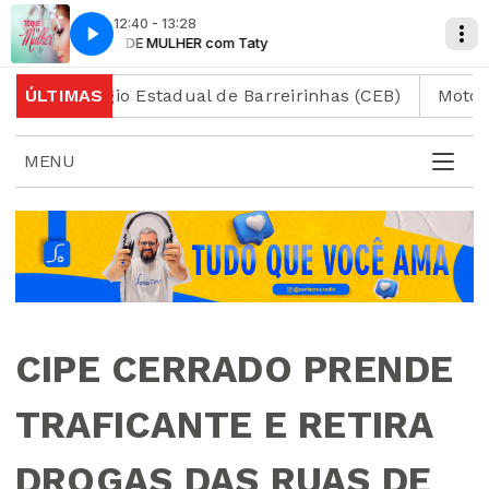
12:40 - 13:28
TOQUE DE MULHER com Taty
TOQUE DE M
 Colégio Estadual de Barreirinhas (CEB)
ÚLTIMAS
Motociclista
MENU
CIPE CERRADO PRENDE
TRAFICANTE E RETIRA
DROGAS DAS RUAS DE