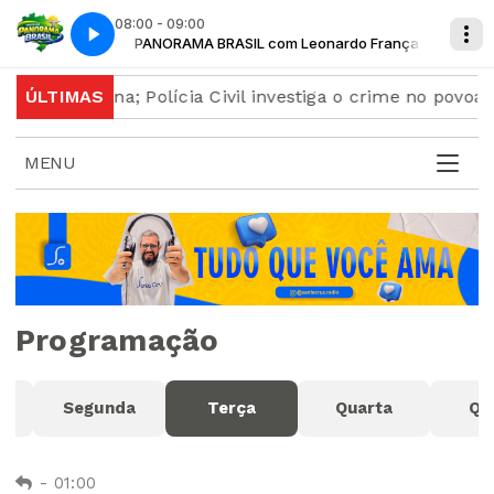
08:00 - 09:00
nardo França
PANORAMA BRASIL com Leonardo França
em Canarana; Polícia Civil investiga o crime no povoad
ÚLTIMAS
MENU
Programação
o
Segunda
Terça
Quarta
Qu
-
01:00